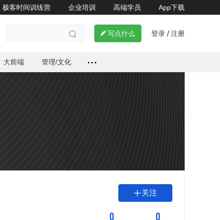
极客时间训练营
企业培训
高端学员
App下载
登录
注册

写点什么
/

大前端
管理/文化
关注

0
0