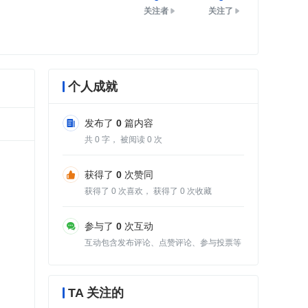
关注者
关注了
个人成就
发布了
0
篇内容
共
0
字， 被阅读
0
次
获得了
0
次赞同
获得了
0
次喜欢， 获得了
0
次收藏
参与了
0
次互动
互动包含发布评论、点赞评论、参与投票等
TA 关注的