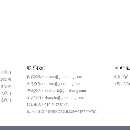
联系我们
InfoQ
关于我们
内容投稿：editors@geekbang.com
北京 · QC
我要投稿
业务合作：hezuo@geekbang.com
上海 · AI
合作伙伴
反馈投诉：feedback@geekbang.com
加入我们
加入我们：zhaopin@geekbang.com
关注我们
联系电话：010-64738142
地址：北京市朝阳区望京北路9号2幢7层A701