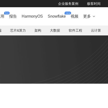
企业服务案例
极客时间
hot
new
应用
报告
HarmonyOS
Snowflake
视频
更多

端
芯片&算力
架构
大数据
软件工程
云计算