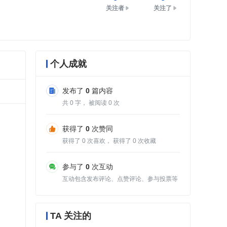
关注者
关注了
个人成就
发布了
0
篇内容
共
0
字， 被阅读
0
次
获得了
0
次赞同
获得了
0
次喜欢， 获得了
0
次收藏
参与了
0
次互动
互动包含发布评论、点赞评论、参与投票等
TA 关注的