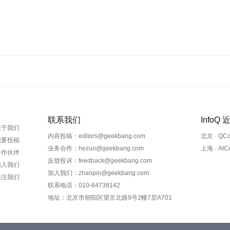
联系我们
InfoQ
关于我们
内容投稿：editors@geekbang.com
北京 · QC
我要投稿
业务合作：hezuo@geekbang.com
上海 · AI
合作伙伴
反馈投诉：feedback@geekbang.com
加入我们
加入我们：zhaopin@geekbang.com
关注我们
联系电话：010-64738142
地址：北京市朝阳区望京北路9号2幢7层A701