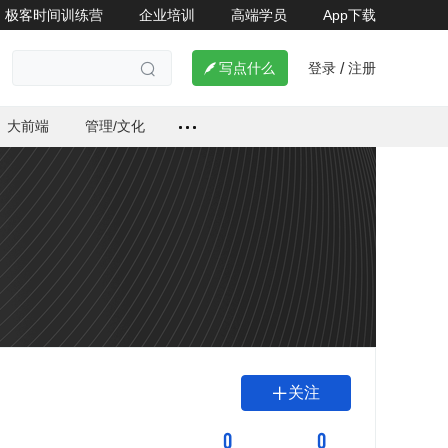
极客时间训练营
企业培训
高端学员
App下载
登录
注册

写点什么
/

大前端
管理/文化
关注

0
0