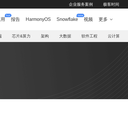
企业服务案例
极客时间
hot
new
应用
报告
HarmonyOS
Snowflake
视频
更多

端
芯片&算力
架构
大数据
软件工程
云计算