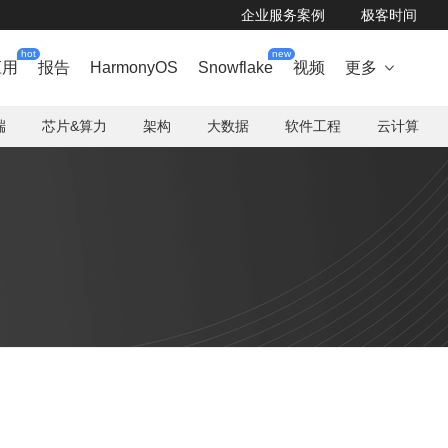
企业服务案例
极客时间
hot
new
应用
报告
HarmonyOS
Snowflake
视频
更多

端
芯片&算力
架构
大数据
软件工程
云计算