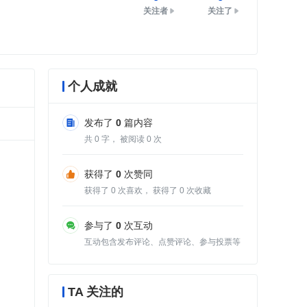
关注者
关注了
个人成就
发布了
0
篇内容
共
0
字， 被阅读
0
次
获得了
0
次赞同
获得了
0
次喜欢， 获得了
0
次收藏
参与了
0
次互动
互动包含发布评论、点赞评论、参与投票等
TA 关注的