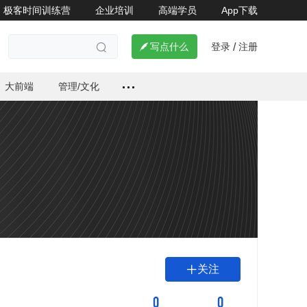
极客时间训练营
企业培训
高端学员
App下载
登录
注册

写点什么
/

大前端
管理/文化
关注

0
0