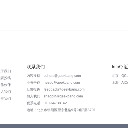
联系我们
InfoQ
关于我们
内容投稿：editors@geekbang.com
北京 · QC
我要投稿
业务合作：hezuo@geekbang.com
上海 · AI
合作伙伴
反馈投诉：feedback@geekbang.com
加入我们
加入我们：zhaopin@geekbang.com
关注我们
联系电话：010-64738142
地址：北京市朝阳区望京北路9号2幢7层A701