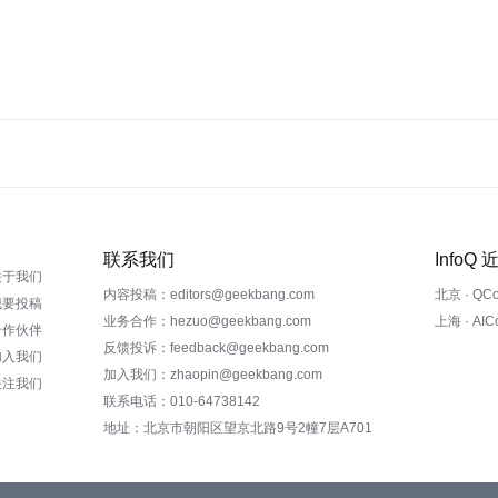
联系我们
InfoQ
关于我们
内容投稿：editors@geekbang.com
北京 · QC
我要投稿
业务合作：hezuo@geekbang.com
上海 · AI
合作伙伴
反馈投诉：feedback@geekbang.com
加入我们
加入我们：zhaopin@geekbang.com
关注我们
联系电话：010-64738142
地址：北京市朝阳区望京北路9号2幢7层A701