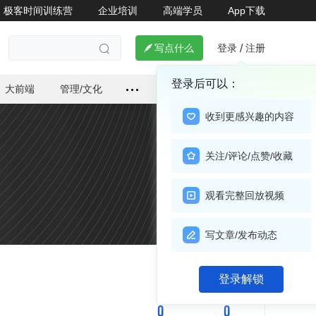
极客时间训练营
企业培训
高端学员
App下载
登录
注册

写点什么
/

登录后可以：
大前端
管理/文化
收到更感兴趣的内容
关注/评论/点赞/收藏
观看完整回放视频
写文章/发布动态
关注

登录解锁
0
0