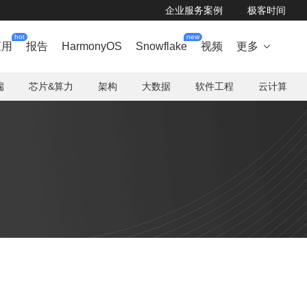
企业服务案例
极客时间
hot
new
应用
报告
HarmonyOS
Snowflake
视频
更多

端
芯片&算力
架构
大数据
软件工程
云计算