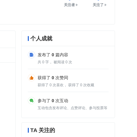
关注者
关注了
个人成就
发布了
0
篇内容
共
0
字， 被阅读
0
次
获得了
0
次赞同
获得了
0
次喜欢， 获得了
0
次收藏
参与了
0
次互动
互动包含发布评论、点赞评论、参与投票等
TA 关注的