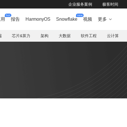
企业服务案例
极客时间
hot
new
应用
报告
HarmonyOS
Snowflake
视频
更多

端
芯片&算力
架构
大数据
软件工程
云计算