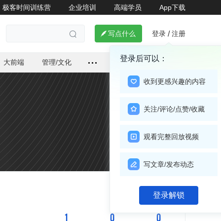
极客时间训练营
企业培训
高端学员
App下载
登录
注册

写点什么
/

登录后可以：
大前端
管理/文化
收到更感兴趣的内容
关注/评论/点赞/收藏
观看完整回放视频
写文章/发布动态
关注

登录解锁
1
0
0