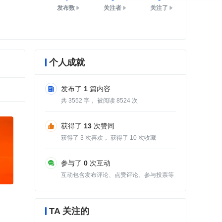
发布数
关注者
关注了
个人成就
发布了
1
篇内容
共
3552
字， 被阅读
8524
次
获得了
13
次赞同
获得了
3
次喜欢， 获得了
10
次收藏
参与了
0
次互动
互动包含发布评论、点赞评论、参与投票等
TA 关注的