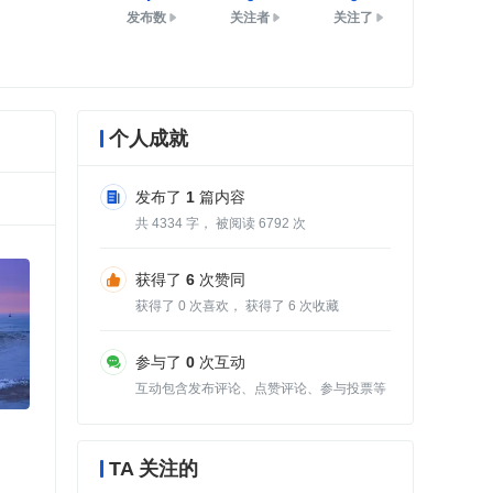
发布数
关注者
关注了
个人成就
发布了
1
篇内容
共
4334
字， 被阅读
6792
次
获得了
6
次赞同
获得了
0
次喜欢， 获得了
6
次收藏
参与了
0
次互动
互动包含发布评论、点赞评论、参与投票等
TA 关注的