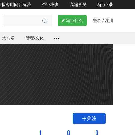
极客时间训练营
企业培训
高端学员
App下载
登录
注册

写点什么
/

大前端
管理/文化
关注

1
0
0