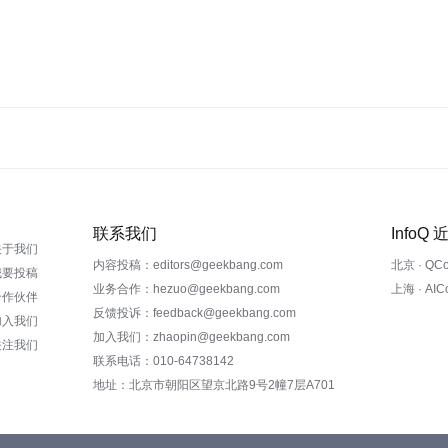
联系我们
InfoQ
关于我们
内容投稿：editors@geekbang.com
北京 · QC
我要投稿
业务合作：hezuo@geekbang.com
上海 · AI
合作伙伴
反馈投诉：feedback@geekbang.com
加入我们
加入我们：zhaopin@geekbang.com
关注我们
联系电话：010-64738142
地址：北京市朝阳区望京北路9号2幢7层A701