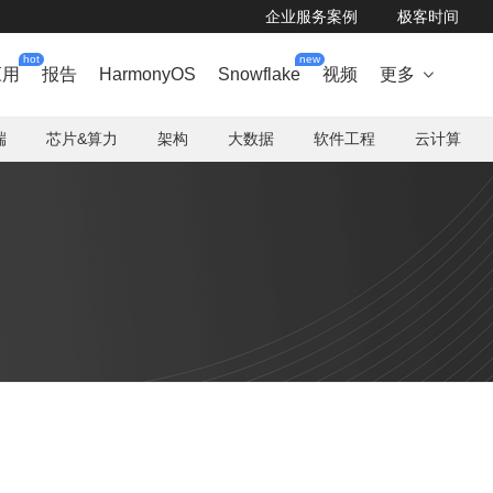
企业服务案例
极客时间
hot
new
应用
报告
HarmonyOS
Snowflake
视频
更多

端
芯片&算力
架构
大数据
软件工程
云计算