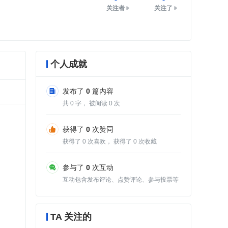
关注者
关注了
个人成就
发布了
0
篇内容
共
0
字， 被阅读
0
次
获得了
0
次赞同
获得了
0
次喜欢， 获得了
0
次收藏
参与了
0
次互动
互动包含发布评论、点赞评论、参与投票等
TA 关注的