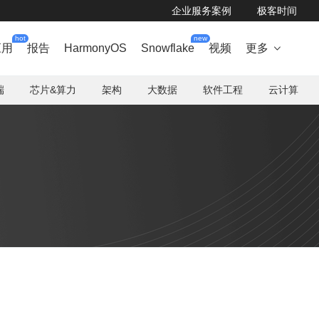
企业服务案例
极客时间
hot
new
应用
报告
HarmonyOS
Snowflake
视频
更多

端
芯片&算力
架构
大数据
软件工程
云计算