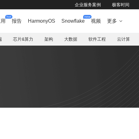
企业服务案例
极客时间
hot
new
应用
报告
HarmonyOS
Snowflake
视频
更多

端
芯片&算力
架构
大数据
软件工程
云计算