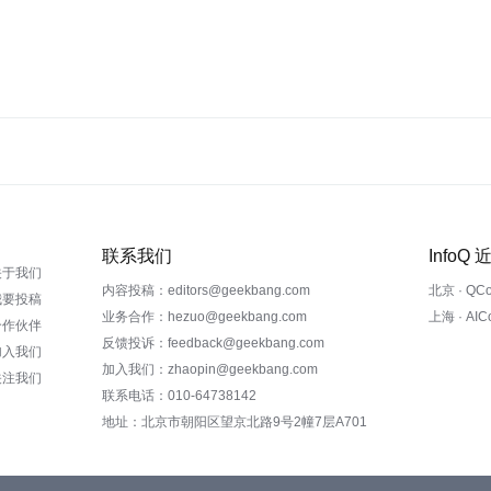
联系我们
InfoQ
关于我们
内容投稿：editors@geekbang.com
北京 · QC
我要投稿
业务合作：hezuo@geekbang.com
上海 · AI
合作伙伴
反馈投诉：feedback@geekbang.com
加入我们
加入我们：zhaopin@geekbang.com
关注我们
联系电话：010-64738142
地址：北京市朝阳区望京北路9号2幢7层A701