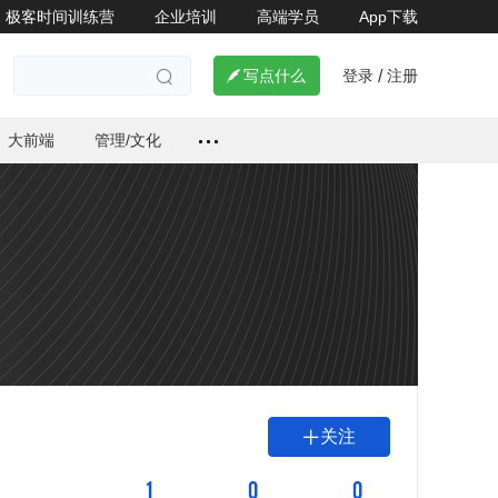
极客时间训练营
企业培训
高端学员
App下载
登录
注册

写点什么
/

大前端
管理/文化
关注

1
0
0