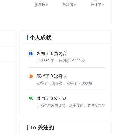
发布数
关注者
关注了
个人成就
发布了
1
篇内容
共
3336
字， 被阅读
10490
次
获得了
9
次赞同
获得了
2
次喜欢， 获得了
7
次收藏
参与了
0
次互动
互动包含发布评论、点赞评论、参与投票等
TA 关注的