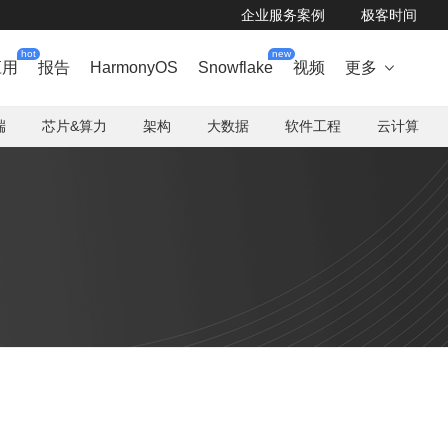
企业服务案例
极客时间
hot
new
应用
报告
HarmonyOS
Snowflake
视频
更多

端
芯片&算力
架构
大数据
软件工程
云计算