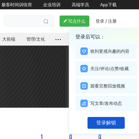
极客时间训练营
企业培训
高端学员
App下载
登录
注册

写点什么
/

登录后可以：
大前端
管理/文化
收到更感兴趣的内容
关注/评论/点赞/收藏
观看完整回放视频
写文章/发布动态
关注

登录解锁
1
0
0