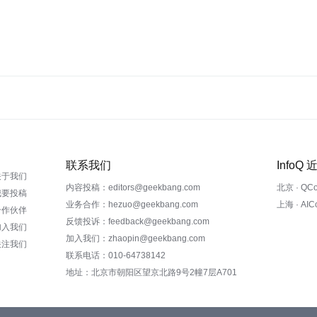
联系我们
InfoQ
关于我们
内容投稿：editors@geekbang.com
北京 · QC
我要投稿
业务合作：hezuo@geekbang.com
上海 · AI
合作伙伴
反馈投诉：feedback@geekbang.com
加入我们
加入我们：zhaopin@geekbang.com
关注我们
联系电话：010-64738142
地址：北京市朝阳区望京北路9号2幢7层A701