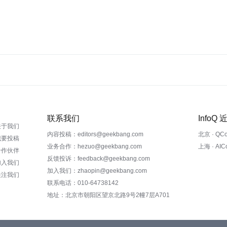
联系我们
InfoQ
关于我们
内容投稿：editors@geekbang.com
北京 · QC
我要投稿
业务合作：hezuo@geekbang.com
上海 · AI
合作伙伴
反馈投诉：feedback@geekbang.com
加入我们
加入我们：zhaopin@geekbang.com
关注我们
联系电话：010-64738142
地址：北京市朝阳区望京北路9号2幢7层A701