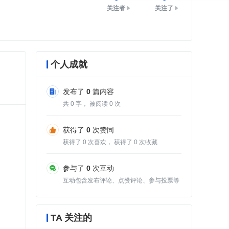
关注者
关注了
个人成就
发布了
0
篇内容
共
0
字， 被阅读
0
次
获得了
0
次赞同
获得了
0
次喜欢， 获得了
0
次收藏
参与了
0
次互动
互动包含发布评论、点赞评论、参与投票等
TA 关注的