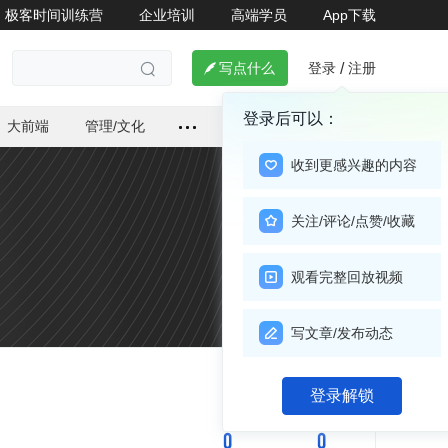
极客时间训练营
企业培训
高端学员
App下载
登录
注册

写点什么
/

登录后可以：
大前端
管理/文化
收到更感兴趣的内容
关注/评论/点赞/收藏
观看完整回放视频
写文章/发布动态
关注

登录解锁
0
0