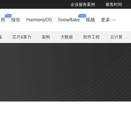
企业服务案例
极客时间
hot
new
应用
报告
HarmonyOS
Snowflake
视频
更多

端
芯片&算力
架构
大数据
软件工程
云计算