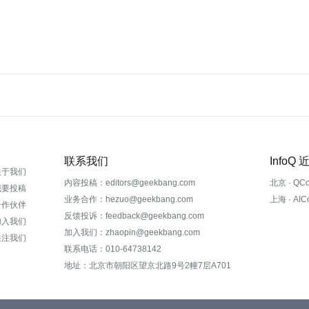
联系我们
InfoQ
关于我们
内容投稿：editors@geekbang.com
北京 · QC
我要投稿
业务合作：hezuo@geekbang.com
上海 · AI
合作伙伴
反馈投诉：feedback@geekbang.com
加入我们
加入我们：zhaopin@geekbang.com
关注我们
联系电话：010-64738142
地址：北京市朝阳区望京北路9号2幢7层A701