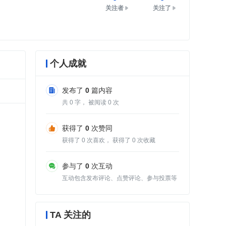
关注者
关注了
个人成就
发布了
0
篇内容
共
0
字， 被阅读
0
次
获得了
0
次赞同
获得了
0
次喜欢， 获得了
0
次收藏
参与了
0
次互动
互动包含发布评论、点赞评论、参与投票等
TA 关注的