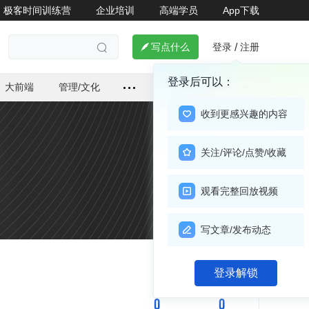
极客时间训练营
企业培训
高端学员
App下载
登录
注册

写点什么
/

登录后可以：
大前端
管理/文化
收到更感兴趣的内容
关注/评论/点赞/收藏
观看完整回放视频
写文章/发布动态
关注

登录解锁
0
0