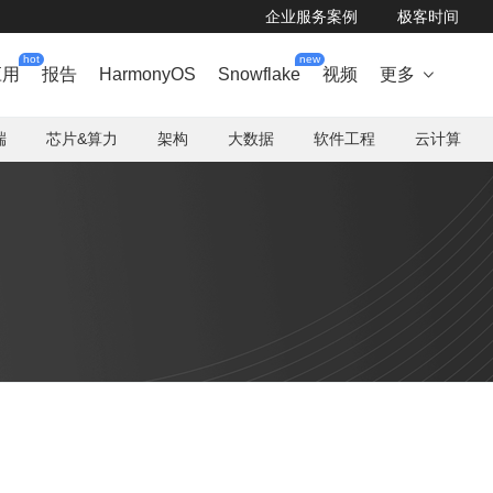
企业服务案例
极客时间
hot
new
应用
报告
HarmonyOS
Snowflake
视频
更多

端
芯片&算力
架构
大数据
软件工程
云计算