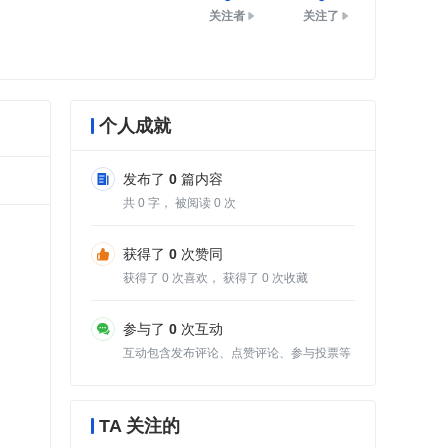
关注者
关注了
个人成就
发布了
0
篇内容
共
0
字， 被阅读
0
次
获得了
0
次赞同
获得了
0
次喜欢， 获得了
0
次收藏
参与了
0
次互动
互动包含发布评论、点赞评论、参与投票等
TA 关注的