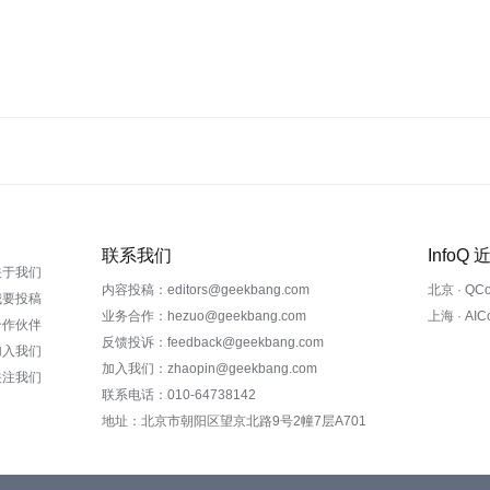
联系我们
InfoQ
关于我们
内容投稿：editors@geekbang.com
北京 · QC
我要投稿
业务合作：hezuo@geekbang.com
上海 · AI
合作伙伴
反馈投诉：feedback@geekbang.com
加入我们
加入我们：zhaopin@geekbang.com
关注我们
联系电话：010-64738142
地址：北京市朝阳区望京北路9号2幢7层A701