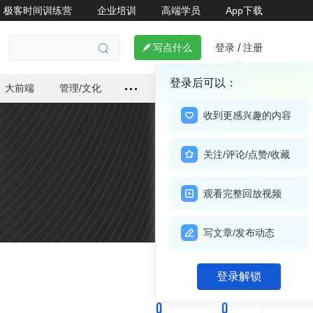
极客时间训练营
企业培训
高端学员
App下载
登录
注册

写点什么
/

登录后可以：
大前端
管理/文化
收到更感兴趣的内容
关注/评论/点赞/收藏
观看完整回放视频
写文章/发布动态
关注

登录解锁
0
0