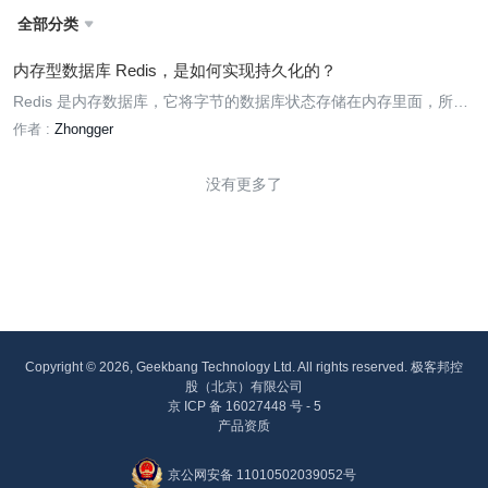
全部分类

内存型数据库 Redis，是如何实现持久化的？
Redis 是内存数据库，它将字节的数据库状态存储在内存里面，所以
如果不想办法将存储在内存里的数据库状态保存到磁盘中，那么 Red
作者 :
Zhongger
is 服务器进程一旦退出，Redis 中的数据库状态也会消失不见......
没有更多了
Copyright © 2026, Geekbang Technology Ltd. All rights reserved. 极客邦控
股（北京）有限公司
京 ICP 备 16027448 号 - 5
产品资质
京公网安备 11010502039052号