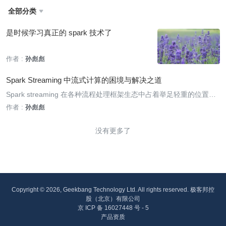
全部分类

是时候学习真正的 spark 技术了
作者 :
孙彪彪
Spark Streaming 中流式计算的困境与解决之道
Spark streaming 在各种流程处理框架生态中占着举足轻重的位置，
但是不可避免地也会面对网络波动带来的数据延迟的问题...
作者 :
孙彪彪
没有更多了
Copyright © 2026, Geekbang Technology Ltd. All rights reserved. 极客邦控
股（北京）有限公司
京 ICP 备 16027448 号 - 5
产品资质