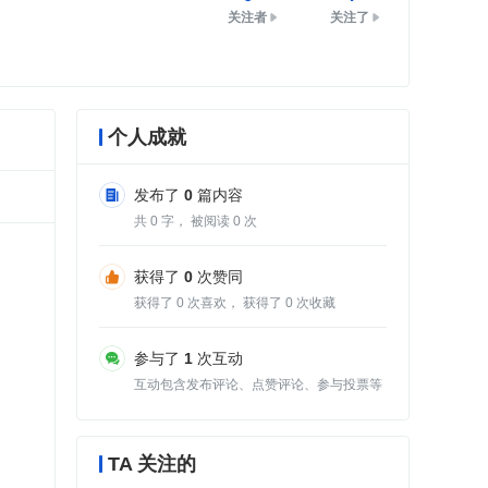
关注者
关注了
个人成就
发布了
0
篇内容
共
0
字， 被阅读
0
次
获得了
0
次赞同
获得了
0
次喜欢， 获得了
0
次收藏
参与了
1
次互动
互动包含发布评论、点赞评论、参与投票等
TA 关注的