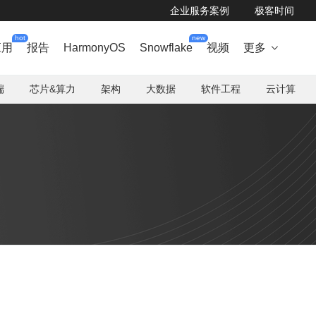
企业服务案例
极客时间
hot
new
应用
报告
HarmonyOS
Snowflake
视频
更多

端
芯片&算力
架构
大数据
软件工程
云计算