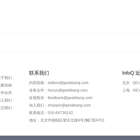
联系我们
InfoQ
关于我们
内容投稿：editors@geekbang.com
北京 · QC
我要投稿
业务合作：hezuo@geekbang.com
上海 · AI
合作伙伴
反馈投诉：feedback@geekbang.com
加入我们
加入我们：zhaopin@geekbang.com
关注我们
联系电话：010-64738142
地址：北京市朝阳区望京北路9号2幢7层A701