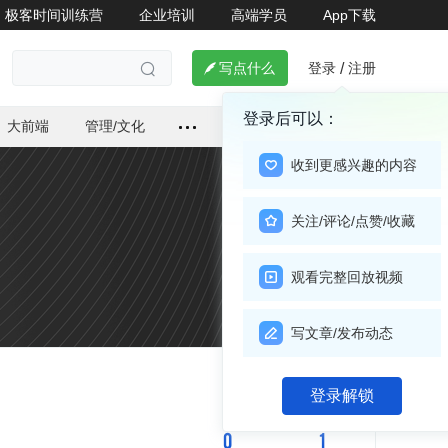
极客时间训练营
企业培训
高端学员
App下载
登录
注册

写点什么
/

登录后可以：
大前端
管理/文化
收到更感兴趣的内容
关注/评论/点赞/收藏
观看完整回放视频
写文章/发布动态
关注

登录解锁
0
1