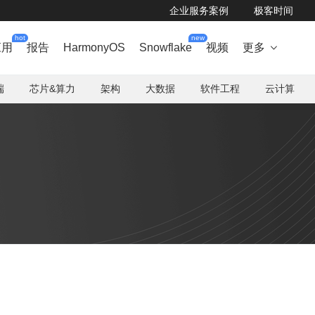
企业服务案例
极客时间
hot
new
应用
报告
HarmonyOS
Snowflake
视频
更多

端
芯片&算力
架构
大数据
软件工程
云计算