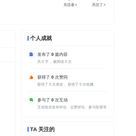
关注者
关注了
个人成就
发布了
0
篇内容
共
0
字， 被阅读
0
次
获得了
0
次赞同
获得了
0
次喜欢， 获得了
0
次收藏
参与了
0
次互动
互动包含发布评论、点赞评论、参与投票等
TA 关注的