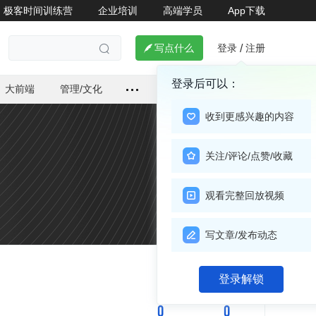
极客时间训练营
企业培训
高端学员
App下载
登录
注册

写点什么
/

登录后可以：
大前端
管理/文化
收到更感兴趣的内容
关注/评论/点赞/收藏
观看完整回放视频
写文章/发布动态
关注

登录解锁
0
0