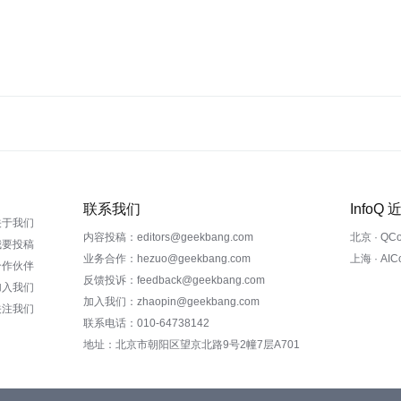
联系我们
InfoQ
关于我们
内容投稿：editors@geekbang.com
北京 · QC
我要投稿
业务合作：hezuo@geekbang.com
上海 · AI
合作伙伴
反馈投诉：feedback@geekbang.com
加入我们
加入我们：zhaopin@geekbang.com
关注我们
联系电话：010-64738142
地址：北京市朝阳区望京北路9号2幢7层A701