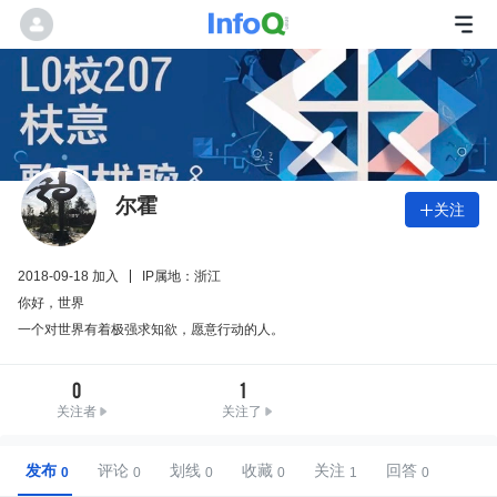
尔霍
关注

2018-09-18 加入
IP属地：浙江
你好，世界
一个对世界有着极强求知欲，愿意行动的人。
0
1
关注者
关注了
发布
评论
划线
收藏
关注
回答