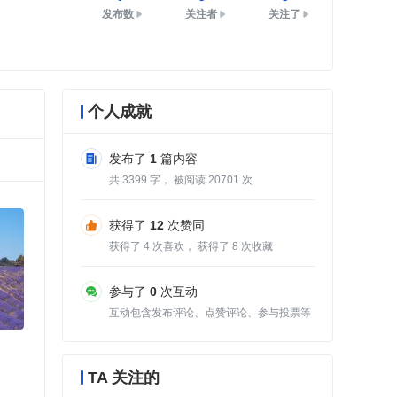
发布数
关注者
关注了
个人成就
发布了
1
篇内容
共
3399
字， 被阅读
20701
次
获得了
12
次赞同
获得了
4
次喜欢， 获得了
8
次收藏
参与了
0
次互动
互动包含发布评论、点赞评论、参与投票等
TA 关注的