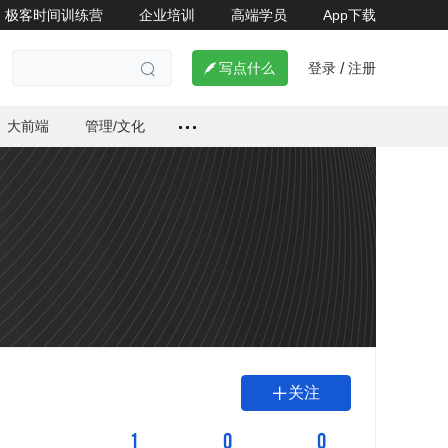
极客时间训练营
企业培训
高端学员
App下载
登录
注册

写点什么
/

大前端
管理/文化
关注

1
0
0