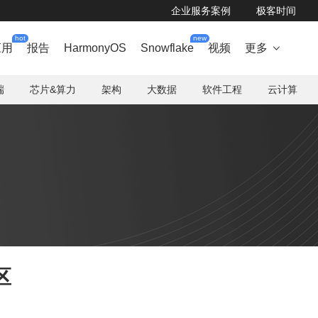
企业服务案例
极客时间
hot
new
应用
报告
HarmonyOS
Snowflake
视频
更多

端
芯片&算力
架构
大数据
软件工程
云计算
区