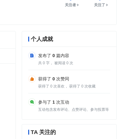
关注者
关注了
个人成就
发布了
0
篇内容
共
0
字， 被阅读
0
次
获得了
0
次赞同
获得了
0
次喜欢， 获得了
0
次收藏
参与了
1
次互动
互动包含发布评论、点赞评论、参与投票等
TA 关注的