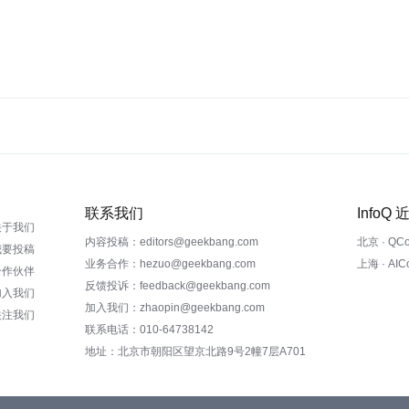
联系我们
InfoQ
关于我们
内容投稿：editors@geekbang.com
北京 · QC
我要投稿
业务合作：hezuo@geekbang.com
上海 · AI
合作伙伴
反馈投诉：feedback@geekbang.com
加入我们
加入我们：zhaopin@geekbang.com
关注我们
联系电话：010-64738142
地址：北京市朝阳区望京北路9号2幢7层A701