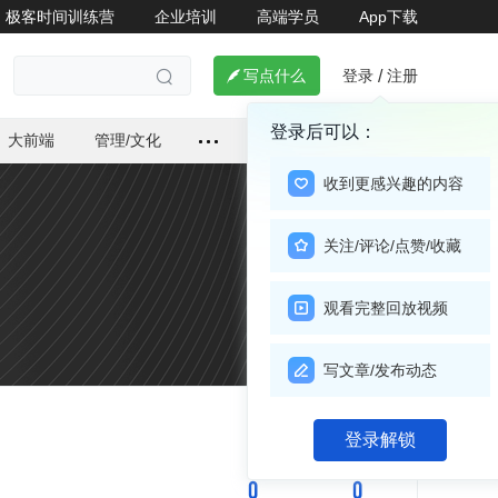
极客时间训练营
企业培训
高端学员
App下载
登录
注册

写点什么
/

登录后可以：
大前端
管理/文化
收到更感兴趣的内容
关注/评论/点赞/收藏
观看完整回放视频
写文章/发布动态
关注

登录解锁
0
0