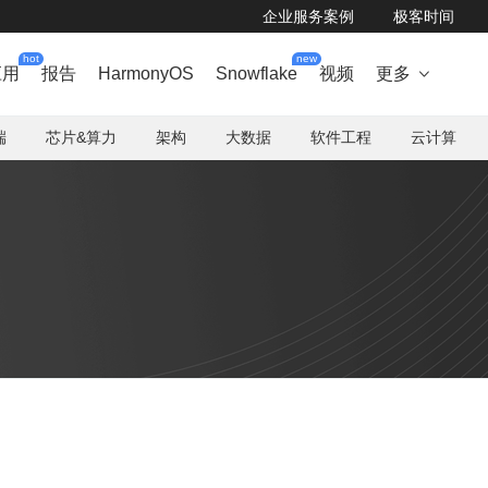
企业服务案例
极客时间
hot
new
应用
报告
HarmonyOS
Snowflake
视频
更多

端
芯片&算力
架构
大数据
软件工程
云计算