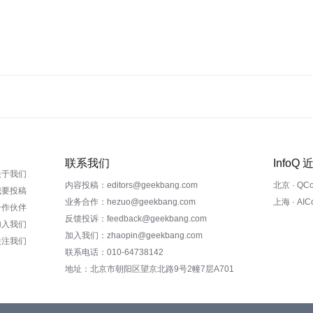
联系我们
InfoQ
关于我们
内容投稿：editors@geekbang.com
北京 · QC
我要投稿
业务合作：hezuo@geekbang.com
上海 · AI
合作伙伴
反馈投诉：feedback@geekbang.com
加入我们
加入我们：zhaopin@geekbang.com
关注我们
联系电话：010-64738142
地址：北京市朝阳区望京北路9号2幢7层A701