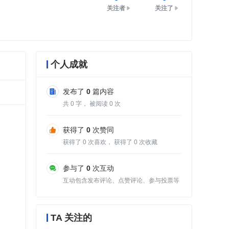
关注者
关注了
个人成就
发布了
0
篇内容
共
0
字， 被阅读
0
次
获得了
0
次赞同
获得了
0
次喜欢， 获得了
0
次收藏
参与了
0
次互动
互动包含发布评论、点赞评论、参与投票等
TA 关注的