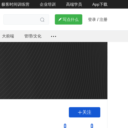
极客时间训练营
企业培训
高端学员
App下载
登录
注册

写点什么
/

大前端
管理/文化
关注

0
0