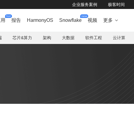
企业服务案例
极客时间
hot
new
应用
报告
HarmonyOS
Snowflake
视频
更多

端
芯片&算力
架构
大数据
软件工程
云计算