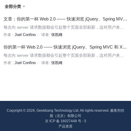
全部分类

文章：你的第一杯 Web 2.0 —— 快速浏览 jQuery、Spring MVC
和 XStream/Jettison
每次向 server 请求数据都会引起整个页面全部刷新，这对用户来说
非常烦恼。Joel Confino 在这篇文章里，为大家演示了如何使用 Jav
作者 :
Joel Confino
译者:
张凯峰
aScript 库 jQuery 来为已经存在的代码添加一些小小的变化，从而让
既有的 web 页面能够通过 AJAX 请求 server 端的数据，而不需要刷
你的第一杯 Web 2.0 —— 快速浏览 jQuery、Spring MVC 和 XSt
新整个页面。<a href="http://www.infoq.com/cn/articles/First-Cup-W
ream/Jettison
每次向 server 请求数据都会引起整个页面全部刷新，这对用户来说
eb-2.0-Joel-Confino" target="_blank">直接点击阅读完整文章</a>。
非常烦恼。Joel Confino 在这篇文章里，为大家演示了如何使用 Jav
作者 :
Joel Confino
译者:
张凯峰
aScript 库 jQuery 来为已经存在的代码添加一些小小的变化，从而让
既有的 web 页面能够通过 AJAX 请求 server 端的数据，而不需要刷
新整个页面。
Copyright © 2026, Geekbang Technology Ltd. All rights reserved. 极客邦控
股（北京）有限公司
京 ICP 备 16027448 号 - 5
产品资质