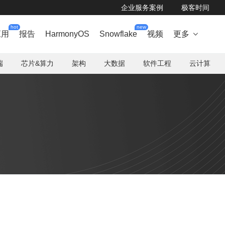
企业服务案例
极客时间
hot
new
应用
报告
HarmonyOS
Snowflake
视频
更多

端
芯片&算力
架构
大数据
软件工程
云计算