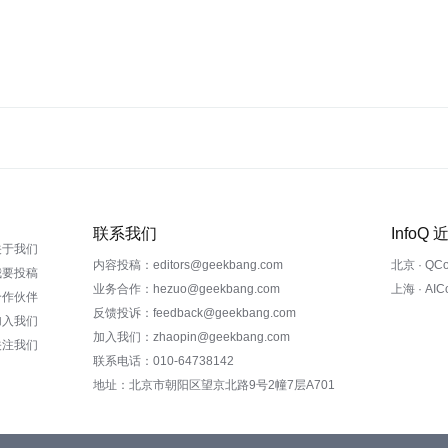
联系我们
InfoQ
关于我们
内容投稿：editors@geekbang.com
北京 · QC
我要投稿
业务合作：hezuo@geekbang.com
上海 · AI
合作伙伴
反馈投诉：feedback@geekbang.com
加入我们
加入我们：zhaopin@geekbang.com
关注我们
联系电话：010-64738142
地址：北京市朝阳区望京北路9号2幢7层A701