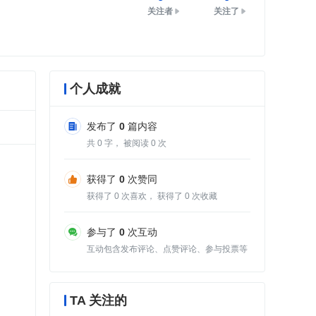
关注者
关注了
个人成就
发布了
0
篇内容
共
0
字， 被阅读
0
次
获得了
0
次赞同
获得了
0
次喜欢， 获得了
0
次收藏
参与了
0
次互动
互动包含发布评论、点赞评论、参与投票等
TA 关注的