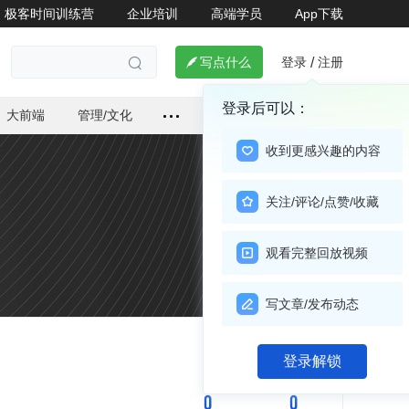
极客时间训练营
企业培训
高端学员
App下载
登录
注册

写点什么
/

登录后可以：
大前端
管理/文化
收到更感兴趣的内容
关注/评论/点赞/收藏
观看完整回放视频
写文章/发布动态
关注

登录解锁
0
0