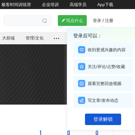
极客时间训练营
企业培训
高端学员
App下载
登录
注册

写点什么
/

登录后可以：
大前端
管理/文化
收到更感兴趣的内容
关注/评论/点赞/收藏
观看完整回放视频
写文章/发布动态
关注

登录解锁
1
0
0