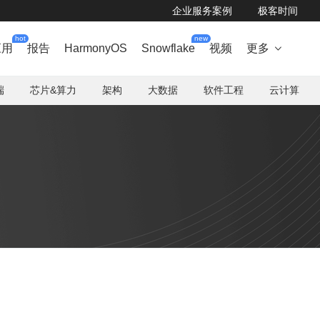
企业服务案例
极客时间
hot
new
应用
报告
HarmonyOS
Snowflake
视频
更多

端
芯片&算力
架构
大数据
软件工程
云计算