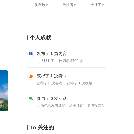
发布数
关注者
关注了
个人成就
发布了
1
篇内容
共
2131
字， 被阅读
5706
次
获得了
1
次赞同
获得了
0
次喜欢， 获得了
1
次收藏
参与了
0
次互动
互动包含发布评论、点赞评论、参与投票等
TA 关注的