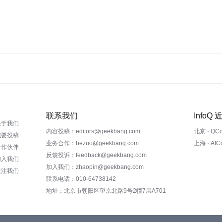
联系我们
InfoQ
关于我们
内容投稿：editors@geekbang.com
北京 · QC
我要投稿
业务合作：hezuo@geekbang.com
上海 · AI
合作伙伴
反馈投诉：feedback@geekbang.com
加入我们
加入我们：zhaopin@geekbang.com
关注我们
联系电话：010-64738142
地址：北京市朝阳区望京北路9号2幢7层A701