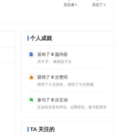
关注者
关注了
个人成就
发布了
0
篇内容
共
0
字， 被阅读
0
次
获得了
0
次赞同
获得了
0
次喜欢， 获得了
0
次收藏
参与了
0
次互动
互动包含发布评论、点赞评论、参与投票等
TA 关注的