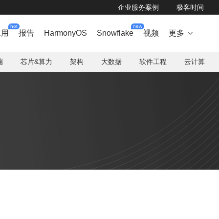
企业服务案例
极客时间
hot
new
应用
报告
HarmonyOS
Snowflake
视频
更多

端
芯片&算力
架构
大数据
软件工程
云计算