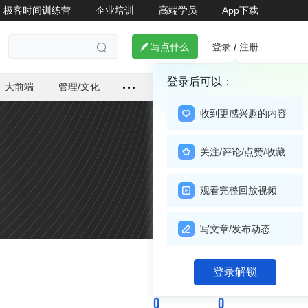
极客时间训练营
企业培训
高端学员
App下载
登录
注册

写点什么
/

登录后可以：
大前端
管理/文化
收到更感兴趣的内容
关注/评论/点赞/收藏
观看完整回放视频
写文章/发布动态
关注

登录解锁
0
0