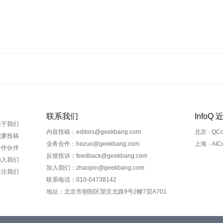
联系我们
InfoQ
关于我们
内容投稿：editors@geekbang.com
北京 · QC
我要投稿
业务合作：hezuo@geekbang.com
上海 · AI
合作伙伴
反馈投诉：feedback@geekbang.com
加入我们
加入我们：zhaopin@geekbang.com
关注我们
联系电话：010-64738142
地址：北京市朝阳区望京北路9号2幢7层A701