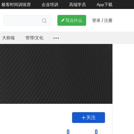
极客时间训练营
企业培训
高端学员
App下载
登录
注册

写点什么
/

大前端
管理/文化
关注

0
0