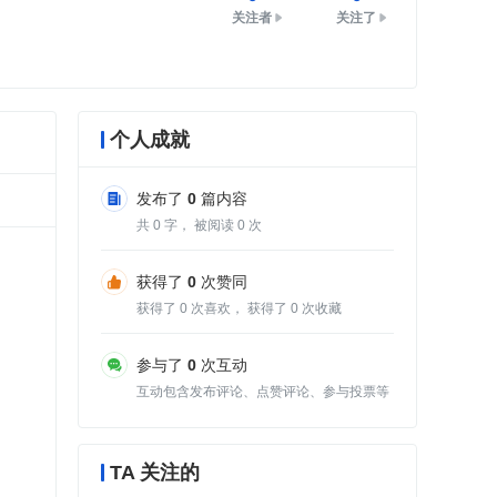
关注者
关注了
个人成就
发布了
0
篇内容
共
0
字， 被阅读
0
次
获得了
0
次赞同
获得了
0
次喜欢， 获得了
0
次收藏
参与了
0
次互动
互动包含发布评论、点赞评论、参与投票等
TA 关注的