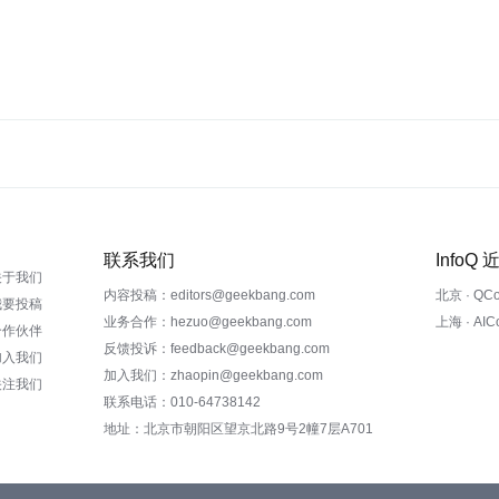
联系我们
InfoQ
关于我们
内容投稿：editors@geekbang.com
北京 · QC
我要投稿
业务合作：hezuo@geekbang.com
上海 · AI
合作伙伴
反馈投诉：feedback@geekbang.com
加入我们
加入我们：zhaopin@geekbang.com
关注我们
联系电话：010-64738142
地址：北京市朝阳区望京北路9号2幢7层A701