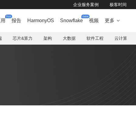
企业服务案例
极客时间
hot
new
应用
报告
HarmonyOS
Snowflake
视频
更多

端
芯片&算力
架构
大数据
软件工程
云计算