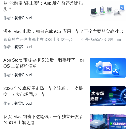
从“能跑”到“能上架”：App 发布前还差哪几
步？
作者 :
初雪CIoud
没有 Mac 电脑，如何完成 iOS 应用上架？三个方案的实战对比
很多独立开发者都卡在 iOS 上架这一步——不是代码写不出来，而是
手边没有一台 Mac。买一台 Mac 动辄上万，对于个人开发者来说是
作者 :
初雪CIoud
笔不小的开销。本文整理了目前可行的三种方案，帮你找到适合自己
的路。
App Store 审核被拒 5 次后，我整理了一份 i
OS 上架避坑清单
作者 :
初雪CIoud
2026 年安卓应用市场上架全流程：一次提
交，7 大市场同步上架
作者 :
初雪CIoud
从买 Mac 到省下这笔钱：一个独立开发者
的 iOS 上架之路