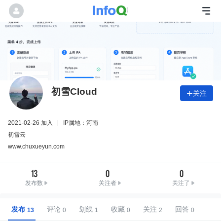
初雪CIoud
关注

2021-02-26 加入
IP属地：河南
初雪云
www.chuxueyun.com
13
0
0
发布数
关注者
关注了
发布
评论
划线
收藏
关注
回答