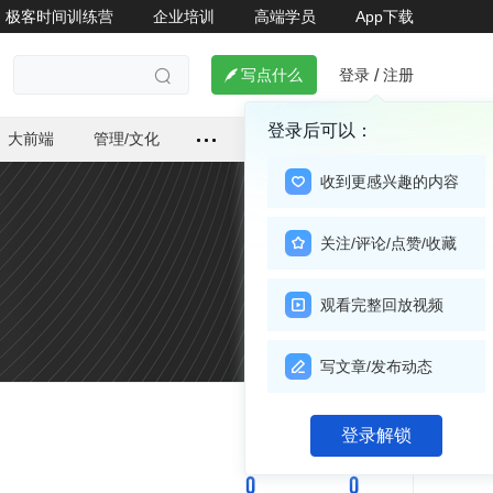
极客时间训练营
企业培训
高端学员
App下载
登录
注册

写点什么
/

登录后可以：
大前端
管理/文化
收到更感兴趣的内容
关注/评论/点赞/收藏
观看完整回放视频
写文章/发布动态
关注

登录解锁
0
0