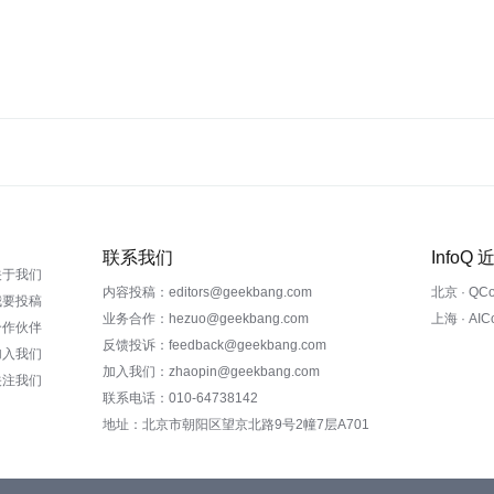
联系我们
InfoQ
关于我们
内容投稿：editors@geekbang.com
北京 · QC
我要投稿
业务合作：hezuo@geekbang.com
上海 · AI
合作伙伴
反馈投诉：feedback@geekbang.com
加入我们
加入我们：zhaopin@geekbang.com
关注我们
联系电话：010-64738142
地址：北京市朝阳区望京北路9号2幢7层A701