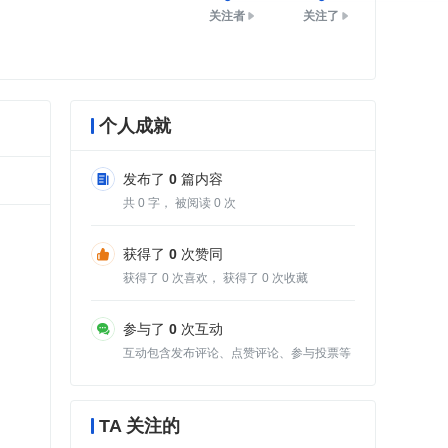
关注者
关注了
个人成就
发布了
0
篇内容
共
0
字， 被阅读
0
次
获得了
0
次赞同
获得了
0
次喜欢， 获得了
0
次收藏
参与了
0
次互动
互动包含发布评论、点赞评论、参与投票等
TA 关注的