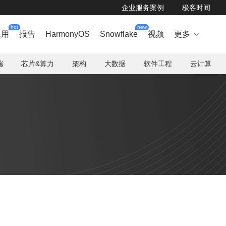
企业服务案例
极客时间
hot
new
应用
报告
HarmonyOS
Snowflake
视频
更多

端
芯片&算力
架构
大数据
软件工程
云计算