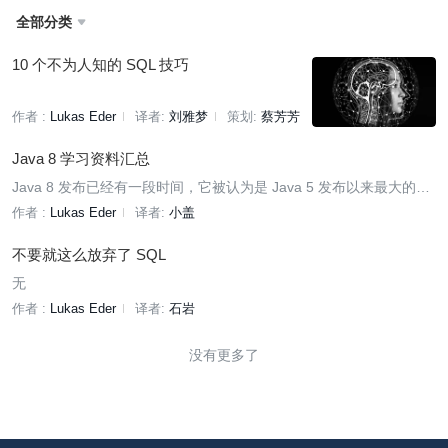
全部分类

10 个不为人知的 SQL 技巧
作者 :
Lukas Eder
译者:
刘雅梦
策划:
蔡芳芳
Java 8 学习资料汇总
Java 8 发布已经有一段时间，它被认为是 Java 5 发布以来最大的一
次版本升级。Java 8 为 Java 语言、编译器、类库、开发工具以及 J
作者 :
Lukas Eder
译者:
小盖
VM（Java 虚拟机）带来了大量新特性。Lambda 表达式、默认方
法、并行 API 等都受到了开发者的追捧，社区上关于 Java 8 的学习
不要就这么放弃了 SQL
资料如雨后春笋般涌现。
无
作者 :
Lukas Eder
译者:
石岩
没有更多了