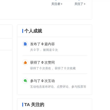
关注者
关注了
个人成就
发布了
0
篇内容
共
0
字， 被阅读
0
次
获得了
0
次赞同
获得了
0
次喜欢， 获得了
0
次收藏
参与了
0
次互动
互动包含发布评论、点赞评论、参与投票等
TA 关注的