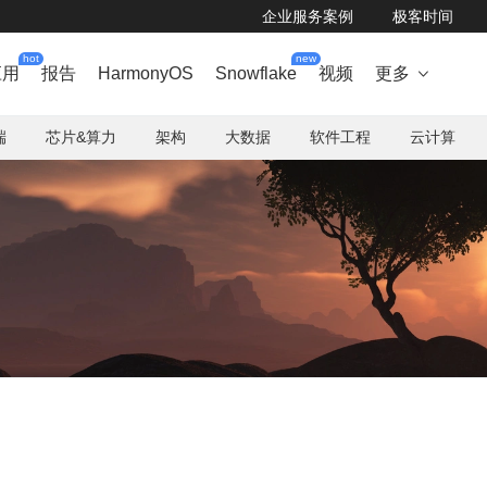
企业服务案例
极客时间
hot
new
应用
报告
HarmonyOS
Snowflake
视频
更多

端
芯片&算力
架构
大数据
软件工程
云计算