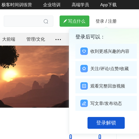
极客时间训练营
企业培训
高端学员
App下载
登录
注册

写点什么
/

登录后可以：
大前端
管理/文化
收到更感兴趣的内容
关注/评论/点赞/收藏
观看完整回放视频
写文章/发布动态
登录解锁
关注

0
0