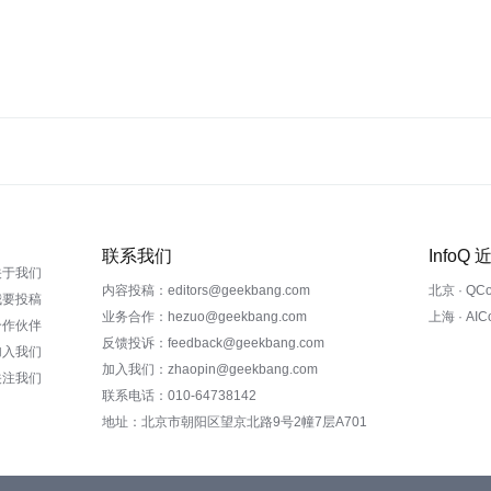
联系我们
InfoQ
关于我们
内容投稿：editors@geekbang.com
北京 · QC
我要投稿
业务合作：hezuo@geekbang.com
上海 · AI
合作伙伴
反馈投诉：feedback@geekbang.com
加入我们
加入我们：zhaopin@geekbang.com
关注我们
联系电话：010-64738142
地址：北京市朝阳区望京北路9号2幢7层A701