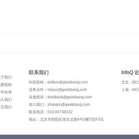
联系我们
InfoQ
关于我们
内容投稿：editors@geekbang.com
北京 · QC
我要投稿
业务合作：hezuo@geekbang.com
上海 · AI
合作伙伴
反馈投诉：feedback@geekbang.com
加入我们
加入我们：zhaopin@geekbang.com
关注我们
联系电话：010-64738142
地址：北京市朝阳区望京北路9号2幢7层A701