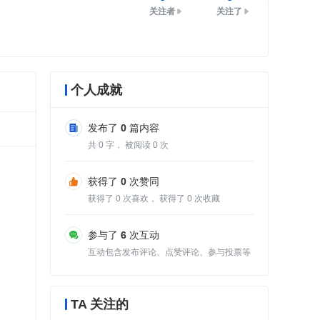
关注者
关注了
个人成就
发布了
0
篇内容
共
0
字， 被阅读
0
次
获得了
0
次赞同
获得了
0
次喜欢， 获得了
0
次收藏
参与了
6
次互动
互动包含发布评论、点赞评论、参与投票等
TA 关注的