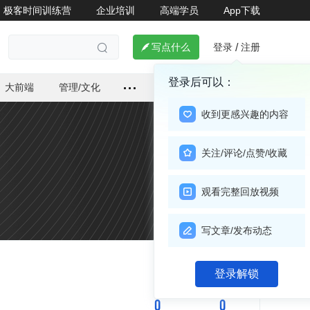
极客时间训练营
企业培训
高端学员
App下载
登录
注册

写点什么
/

登录后可以：
大前端
管理/文化
收到更感兴趣的内容
关注/评论/点赞/收藏
观看完整回放视频
写文章/发布动态
关注

登录解锁
0
0