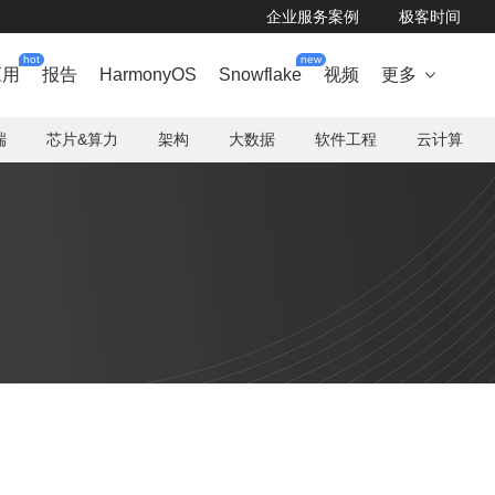
企业服务案例
极客时间
hot
new
应用
报告
HarmonyOS
Snowflake
视频
更多

端
芯片&算力
架构
大数据
软件工程
云计算