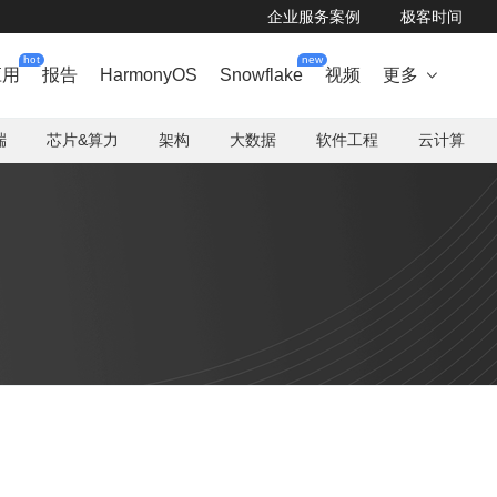
企业服务案例
极客时间
hot
new
应用
报告
HarmonyOS
Snowflake
视频
更多

端
芯片&算力
架构
大数据
软件工程
云计算