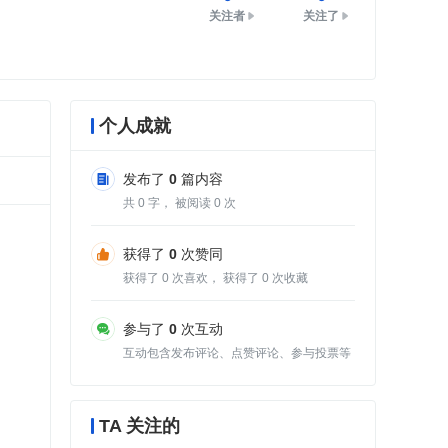
关注者
关注了
个人成就
发布了
0
篇内容
共
0
字， 被阅读
0
次
获得了
0
次赞同
获得了
0
次喜欢， 获得了
0
次收藏
参与了
0
次互动
互动包含发布评论、点赞评论、参与投票等
TA 关注的