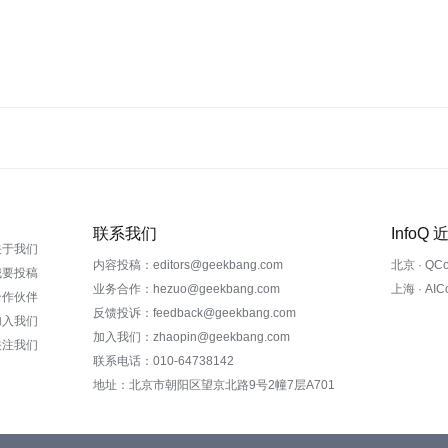
联系我们
InfoQ
关于我们
内容投稿：editors@geekbang.com
北京 · QC
我要投稿
业务合作：hezuo@geekbang.com
上海 · AI
合作伙伴
反馈投诉：feedback@geekbang.com
加入我们
加入我们：zhaopin@geekbang.com
关注我们
联系电话：010-64738142
地址：北京市朝阳区望京北路9号2幢7层A701