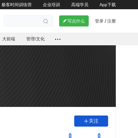
极客时间训练营
企业培训
高端学员
App下载
登录
注册

写点什么
/

大前端
管理/文化
关注

0
0