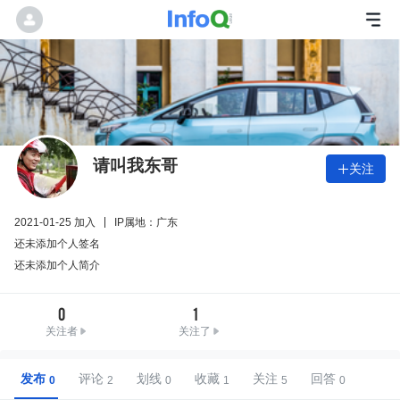
请叫我东哥
关注

2021-01-25 加入
IP属地：广东
还未添加个人签名
还未添加个人简介
0
1
关注者
关注了
发布
评论
划线
收藏
关注
回答