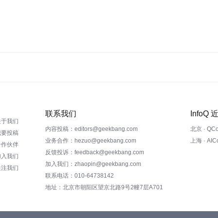
联系我们
InfoQ
关于我们
内容投稿：editors@geekbang.com
北京 · QC
我要投稿
业务合作：hezuo@geekbang.com
上海 · AI
合作伙伴
反馈投诉：feedback@geekbang.com
加入我们
加入我们：zhaopin@geekbang.com
关注我们
联系电话：010-64738142
地址：北京市朝阳区望京北路9号2幢7层A701