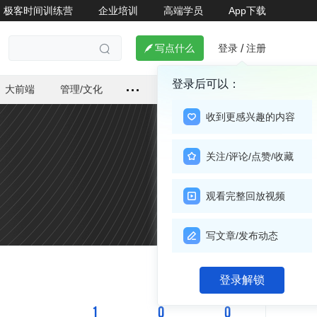
极客时间训练营
企业培训
高端学员
App下载
登录
注册

写点什么
/

登录后可以：
大前端
管理/文化
收到更感兴趣的内容
关注/评论/点赞/收藏
观看完整回放视频
写文章/发布动态
关注

登录解锁
1
0
0