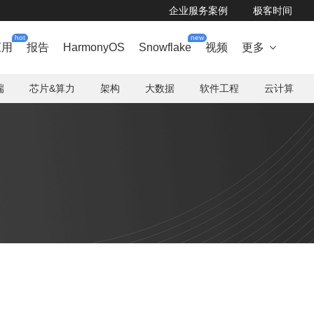
企业服务案例
极客时间
hot
new
应用
报告
HarmonyOS
Snowflake
视频
更多

端
芯片&算力
架构
大数据
软件工程
云计算