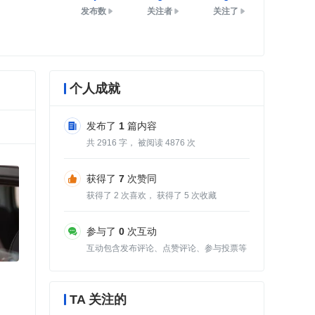
发布数
关注者
关注了
个人成就
发布了
1
篇内容
共
2916
字， 被阅读
4876
次
获得了
7
次赞同
获得了
2
次喜欢， 获得了
5
次收藏
参与了
0
次互动
互动包含发布评论、点赞评论、参与投票等
TA 关注的