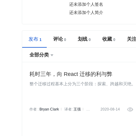
还未添加个人签名
还未添加个人简介
发布
评论
划线
收藏
关
全部分类

耗时三年，向 React 迁移的利与弊
整个迁移过程基本上分为三个阶段：探索、跨越和灭绝。
作者 :
Bryan Clark
译者:
王强
策
2020-08-14

划:
蔡芳芳