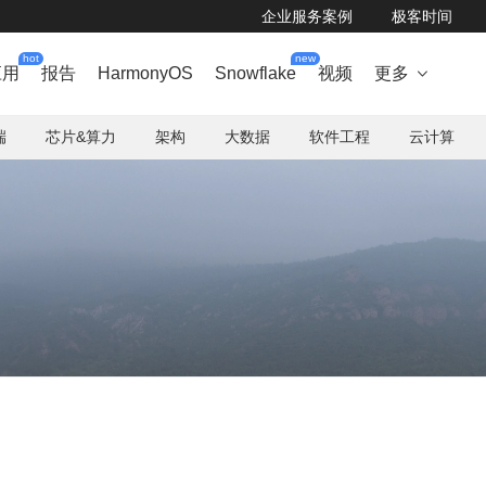
企业服务案例
极客时间
hot
new
应用
报告
HarmonyOS
Snowflake
视频
更多

端
芯片&算力
架构
大数据
软件工程
云计算