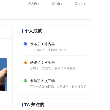
发布数
关注者
关注了
个人成就
发布了
1
篇内容
共
1883
字， 被阅读
434
次
获得了
0
次赞同
获得了
0
次喜欢， 获得了
0
次收藏
参与了
5
次互动
互动包含发布评论、点赞评论、参与投票等
TA 关注的