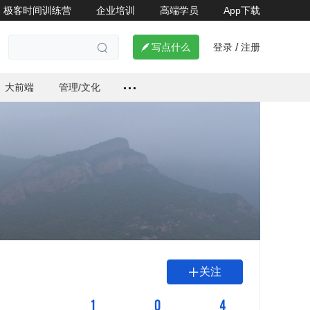
极客时间训练营
企业培训
高端学员
App下载
登录
注册

写点什么
/

大前端
管理/文化
关注

1
0
4