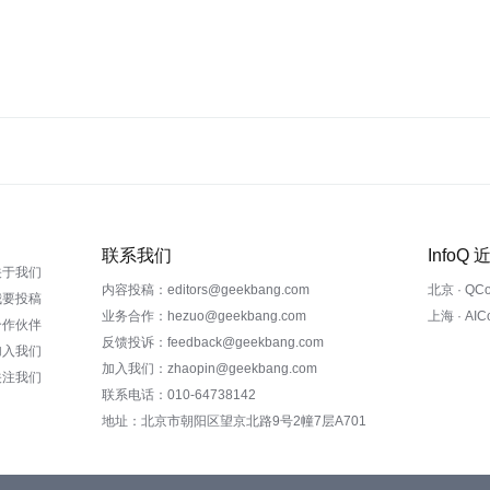
联系我们
InfoQ
关于我们
内容投稿：editors@geekbang.com
北京 · QC
我要投稿
业务合作：hezuo@geekbang.com
上海 · AI
合作伙伴
反馈投诉：feedback@geekbang.com
加入我们
加入我们：zhaopin@geekbang.com
关注我们
联系电话：010-64738142
地址：北京市朝阳区望京北路9号2幢7层A701