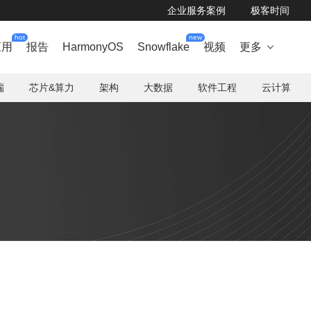
企业服务案例
极客时间
hot
new
应用
报告
HarmonyOS
Snowflake
视频
更多

端
芯片&算力
架构
大数据
软件工程
云计算