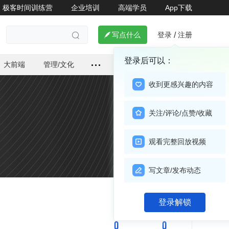
极客时间训练营
企业培训
高端学员
App下载
登录
注册

写点什么
/

登录后可以：
大前端
管理/文化
收到更感兴趣的内容
关注/评论/点赞/收藏
观看完整回放视频
写文章/发布动态
关注

登录解锁
0
0