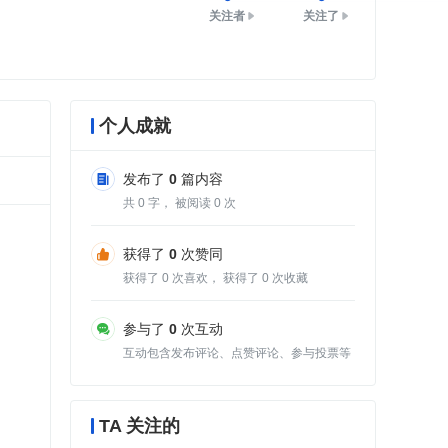
关注者
关注了
个人成就
发布了
0
篇内容
共
0
字， 被阅读
0
次
获得了
0
次赞同
获得了
0
次喜欢， 获得了
0
次收藏
参与了
0
次互动
互动包含发布评论、点赞评论、参与投票等
TA 关注的