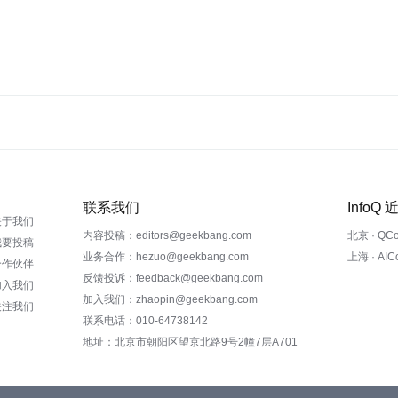
联系我们
InfoQ
关于我们
内容投稿：editors@geekbang.com
北京 · QC
我要投稿
业务合作：hezuo@geekbang.com
上海 · AI
合作伙伴
反馈投诉：feedback@geekbang.com
加入我们
加入我们：zhaopin@geekbang.com
关注我们
联系电话：010-64738142
地址：北京市朝阳区望京北路9号2幢7层A701