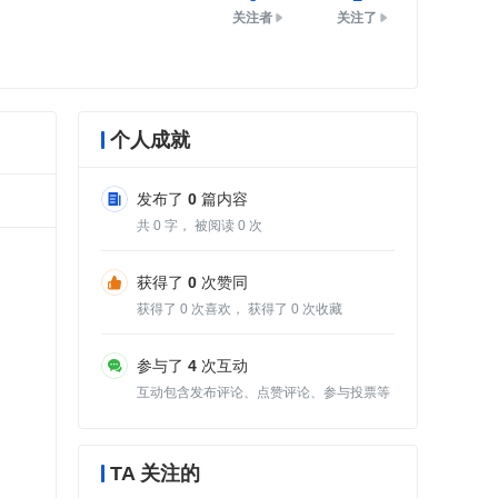
关注者
关注了
个人成就
发布了
0
篇内容
共
0
字， 被阅读
0
次
获得了
0
次赞同
获得了
0
次喜欢， 获得了
0
次收藏
参与了
4
次互动
互动包含发布评论、点赞评论、参与投票等
TA 关注的