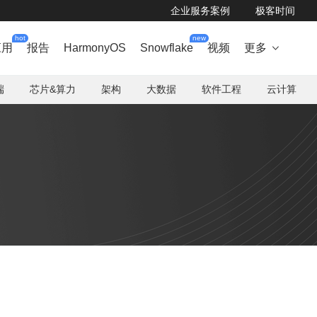
企业服务案例
极客时间
hot
new
应用
报告
HarmonyOS
Snowflake
视频
更多

端
芯片&算力
架构
大数据
软件工程
云计算