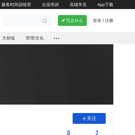
极客时间训练营
企业培训
高端学员
App下载
登录
注册

写点什么
/

大前端
管理/文化
关注

0
2