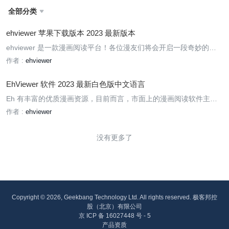
全部分类

ehviewer 苹果下载版本 2023 最新版本
ehviewer 是一款漫画阅读平台！各位漫友们将会开启一段奇妙的漫
画生活，在这里你可以自由观看许多精彩有趣的漫画，漫画画质也都
作者 :
ehviewer
是超高清，没有观看限制，没有广告出现，可以尽情无限看漫画；平
台也将每天更新新的漫画，喜欢的大伙就请下载吧！
EhViewer 软件 2023 最新白色版中文语言
Eh 有丰富的优质漫画资源，目前而言，市面上的漫画阅读软件主要
分为两类，一类为自有库存漫画，而另外一类就是小编今天为你带来
作者 :
ehviewer
的这款 eh，依托强大的搜索功能，为你提供整个互联网上的所有漫
画资源，从此以后只需要一键搜索便可以获得庞大的漫画作品资源
没有更多了
库。包
Copyright © 2026, Geekbang Technology Ltd. All rights reserved. 极客邦控
股（北京）有限公司
京 ICP 备 16027448 号 - 5
产品资质