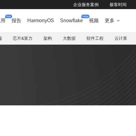
企业服务案例
极客时间
hot
new
应用
报告
HarmonyOS
Snowflake
视频
更多

端
芯片&算力
架构
大数据
软件工程
云计算