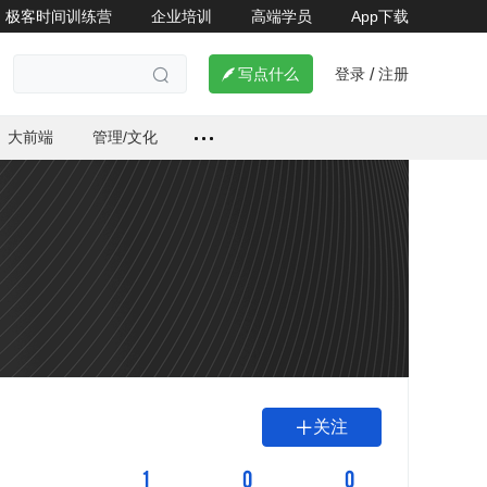
极客时间训练营
企业培训
高端学员
App下载
登录
注册

写点什么
/

大前端
管理/文化
关注

1
0
0