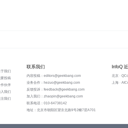
联系我们
InfoQ
关于我们
内容投稿：editors@geekbang.com
北京 · QC
我要投稿
业务合作：hezuo@geekbang.com
上海 · AI
合作伙伴
反馈投诉：feedback@geekbang.com
加入我们
加入我们：zhaopin@geekbang.com
关注我们
联系电话：010-64738142
地址：北京市朝阳区望京北路9号2幢7层A701