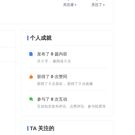
关注者
关注了
个人成就
发布了
0
篇内容
共
0
字， 被阅读
0
次
获得了
0
次赞同
获得了
0
次喜欢， 获得了
0
次收藏
参与了
0
次互动
互动包含发布评论、点赞评论、参与投票等
TA 关注的