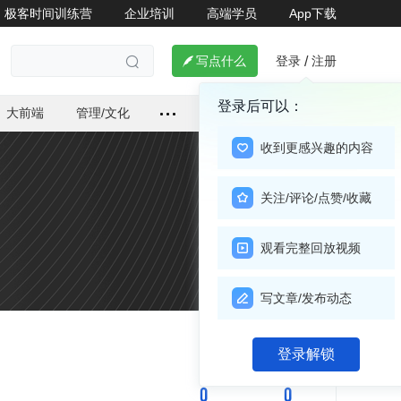
极客时间训练营
企业培训
高端学员
App下载
登录
注册

写点什么
/

登录后可以：
大前端
管理/文化
收到更感兴趣的内容
关注/评论/点赞/收藏
观看完整回放视频
写文章/发布动态
关注

登录解锁
0
0