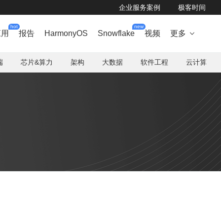
企业服务案例
极客时间
hot
new
应用
报告
HarmonyOS
Snowflake
视频
更多

端
芯片&算力
架构
大数据
软件工程
云计算