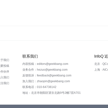
联系我们
InfoQ
关于我们
内容投稿：editors@geekbang.com
北京 · QC
我要投稿
业务合作：hezuo@geekbang.com
上海 · AI
合作伙伴
反馈投诉：feedback@geekbang.com
加入我们
加入我们：zhaopin@geekbang.com
关注我们
联系电话：010-64738142
地址：北京市朝阳区望京北路9号2幢7层A701