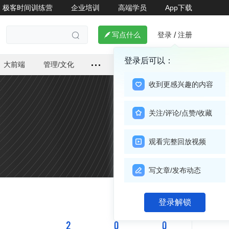
极客时间训练营
企业培训
高端学员
App下载
登录
注册

写点什么
/

登录后可以：
大前端
管理/文化
收到更感兴趣的内容
关注/评论/点赞/收藏
观看完整回放视频
写文章/发布动态
关注

登录解锁
2
0
0