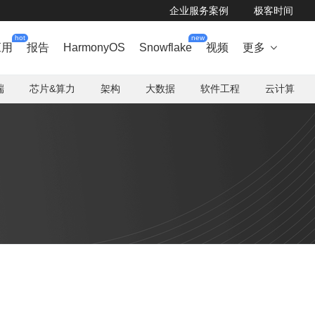
企业服务案例
极客时间
hot
new
应用
报告
HarmonyOS
Snowflake
视频
更多

端
芯片&算力
架构
大数据
软件工程
云计算