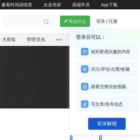
极客时间训练营
企业培训
高端学员
App下载
登录
注册

写点什么
/

登录后可以：
大前端
管理/文化
收到更感兴趣的内容
关注/评论/点赞/收藏
观看完整回放视频
写文章/发布动态
关注

登录解锁
0
0