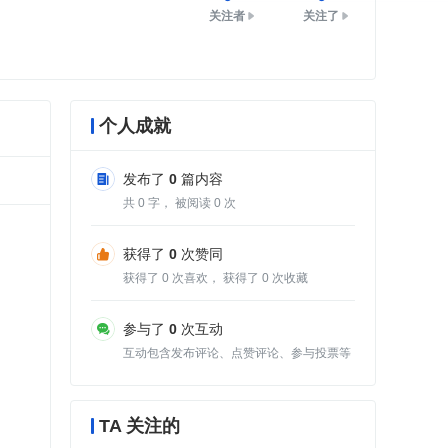
关注者
关注了
个人成就
发布了
0
篇内容
共
0
字， 被阅读
0
次
获得了
0
次赞同
获得了
0
次喜欢， 获得了
0
次收藏
参与了
0
次互动
互动包含发布评论、点赞评论、参与投票等
TA 关注的