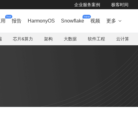
企业服务案例
极客时间
hot
new
应用
报告
HarmonyOS
Snowflake
视频
更多

端
芯片&算力
架构
大数据
软件工程
云计算