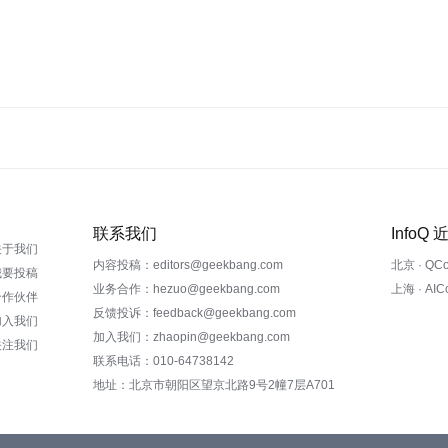
联系我们
InfoQ
关于我们
内容投稿：editors@geekbang.com
北京 · QC
我要投稿
业务合作：hezuo@geekbang.com
上海 · AI
合作伙伴
反馈投诉：feedback@geekbang.com
加入我们
加入我们：zhaopin@geekbang.com
关注我们
联系电话：010-64738142
地址：北京市朝阳区望京北路9号2幢7层A701