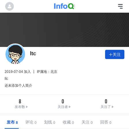
ltc
关注

2019-07-04 加入
IP属地：北京
ltc
还未添加个人简介
8
0
0
发布数
关注者
关注了
发布
评论
划线
收藏
关注
回答