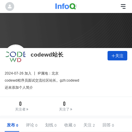
codewd站长
关注

2024-07-26 加入
IP属地：北京
codewd程序员面试交流社区站长。gzh:codewd
还未添加个人简介
0
0
关注者
关注了
发布
评论
划线
收藏
关注
回答