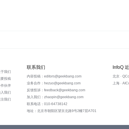
联系我们
InfoQ
关于我们
内容投稿：editors@geekbang.com
北京 · QC
我要投稿
业务合作：hezuo@geekbang.com
上海 · AI
合作伙伴
反馈投诉：feedback@geekbang.com
加入我们
加入我们：zhaopin@geekbang.com
关注我们
联系电话：010-64738142
地址：北京市朝阳区望京北路9号2幢7层A701