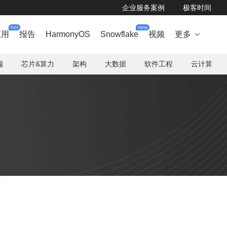
企业服务案例
极客时间
hot
new
应用
报告
HarmonyOS
Snowflake
视频
更多

端
芯片&算力
架构
大数据
软件工程
云计算