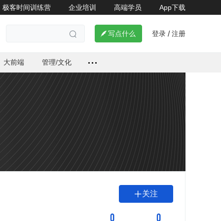
极客时间训练营
企业培训
高端学员
App下载
登录
注册

写点什么
/

大前端
管理/文化
关注

0
0