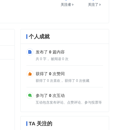
关注者
关注了
个人成就
发布了
0
篇内容
共
0
字， 被阅读
0
次
获得了
0
次赞同
获得了
0
次喜欢， 获得了
0
次收藏
参与了
0
次互动
互动包含发布评论、点赞评论、参与投票等
TA 关注的