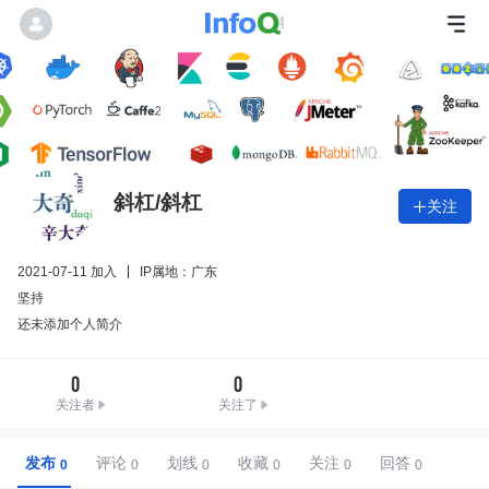
斜杠/斜杠
关注

2021-07-11 加入
IP属地：广东
坚持
还未添加个人简介
0
0
关注者
关注了
发布
评论
划线
收藏
关注
回答