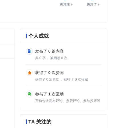
关注者
关注了
个人成就
发布了
0
篇内容
共
0
字， 被阅读
0
次
获得了
0
次赞同
获得了
0
次喜欢， 获得了
0
次收藏
参与了
1
次互动
互动包含发布评论、点赞评论、参与投票等
TA 关注的