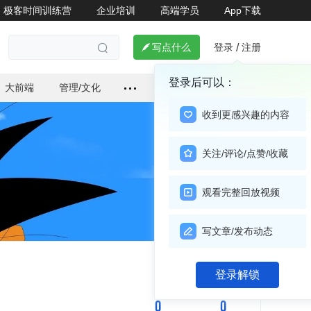
极客时间训练营
企业培训
高端学员
App下载
登录
注册

写点什么
/

登录后可以：
大前端
管理/文化
收到更感兴趣的内容
关注/评论/点赞/收藏
观看完整回放视频
写文章/发布动态
关注

登录解锁
0
0