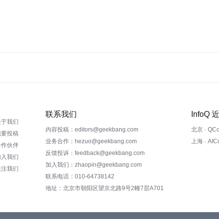
联系我们
InfoQ
关于我们
内容投稿：editors@geekbang.com
北京 · QC
我要投稿
业务合作：hezuo@geekbang.com
上海 · AI
合作伙伴
反馈投诉：feedback@geekbang.com
加入我们
加入我们：zhaopin@geekbang.com
关注我们
联系电话：010-64738142
地址：北京市朝阳区望京北路9号2幢7层A701