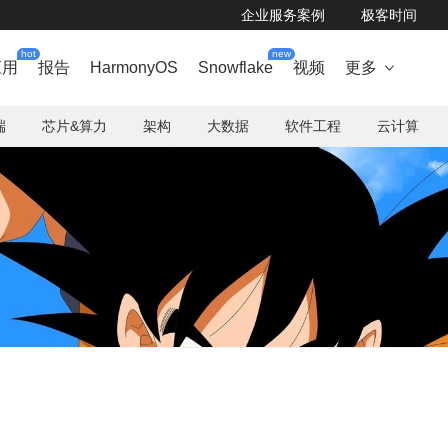
企业服务案例
极客时间
hot
new
应用
报告
HarmonyOS
Snowflake
视频
更多

端
芯片&算力
架构
大数据
软件工程
云计算