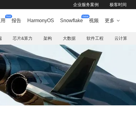
企业服务案例
极客时间
hot
new
应用
报告
HarmonyOS
Snowflake
视频
更多

端
芯片&算力
架构
大数据
软件工程
云计算