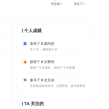
关注者
关注了
个人成就
发布了
0
篇内容
共
0
字， 被阅读
0
次
获得了
0
次赞同
获得了
0
次喜欢， 获得了
0
次收藏
参与了
0
次互动
互动包含发布评论、点赞评论、参与投票等
TA 关注的