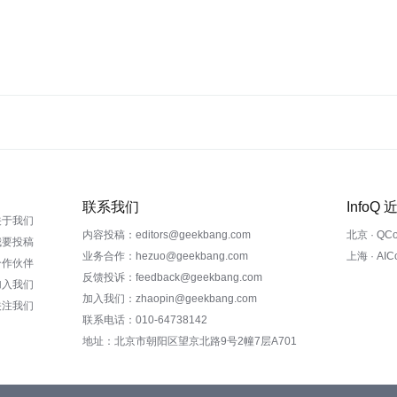
联系我们
InfoQ
关于我们
内容投稿：editors@geekbang.com
北京 · QC
我要投稿
业务合作：hezuo@geekbang.com
上海 · AI
合作伙伴
反馈投诉：feedback@geekbang.com
加入我们
加入我们：zhaopin@geekbang.com
关注我们
联系电话：010-64738142
地址：北京市朝阳区望京北路9号2幢7层A701