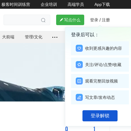
极客时间训练营
企业培训
高端学员
App下载
登录
注册

写点什么
/

登录后可以：
大前端
管理/文化
收到更感兴趣的内容
关注/评论/点赞/收藏
观看完整回放视频
写文章/发布动态
关注

登录解锁
0
1