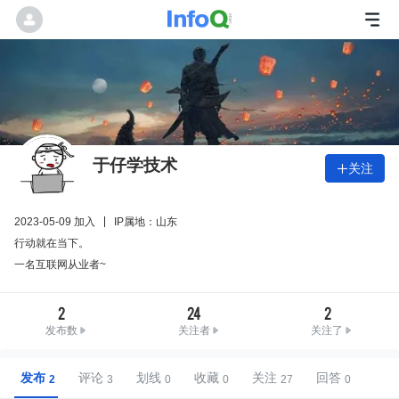
于仔学技术
关注

2023-05-09 加入
IP属地：山东
行动就在当下。
一名互联网从业者~
2
24
2
发布数
关注者
关注了
发布
评论
划线
收藏
关注
回答