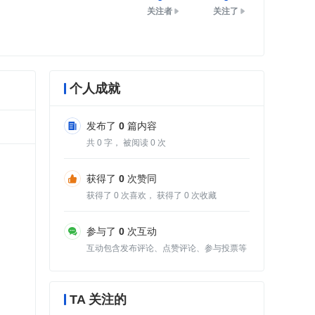
关注者
关注了
个人成就
发布了
0
篇内容
共
0
字， 被阅读
0
次
获得了
0
次赞同
获得了
0
次喜欢， 获得了
0
次收藏
参与了
0
次互动
互动包含发布评论、点赞评论、参与投票等
TA 关注的