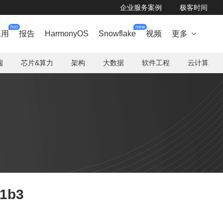
企业服务案例
极客时间
hot
new
应用
报告
HarmonyOS
Snowflake
视频
更多

端
芯片&算力
架构
大数据
软件工程
云计算
a1b3