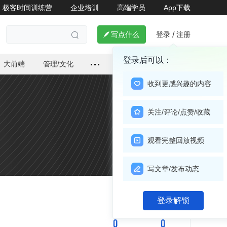
极客时间训练营
企业培训
高端学员
App下载
登录
注册

写点什么
/

登录后可以：
大前端
管理/文化
收到更感兴趣的内容
关注/评论/点赞/收藏
观看完整回放视频
写文章/发布动态
关注

登录解锁
0
0