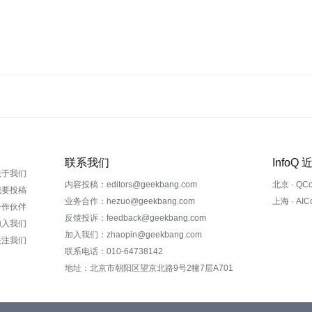
联系我们
InfoQ
关于我们
内容投稿：editors@geekbang.com
北京 · QC
我要投稿
业务合作：hezuo@geekbang.com
上海 · AI
合作伙伴
反馈投诉：feedback@geekbang.com
加入我们
加入我们：zhaopin@geekbang.com
关注我们
联系电话：010-64738142
地址：北京市朝阳区望京北路9号2幢7层A701