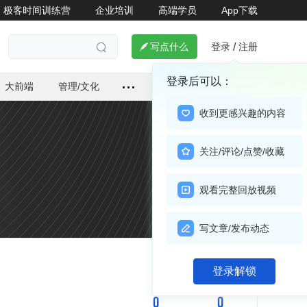
极客时间训练营
企业培训
高端学员
App下载
登录
注册

写点什么
/

登录后可以：
大前端
管理/文化
收到更感兴趣的内容
关注/评论/点赞/收藏
观看完整回放视频
写文章/发布动态
关注

登录解锁
0
0