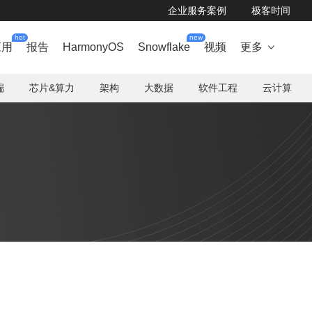
企业服务案例
极客时间
hot
new
应用
报告
HarmonyOS
Snowflake
视频
更多

端
芯片&算力
架构
大数据
软件工程
云计算