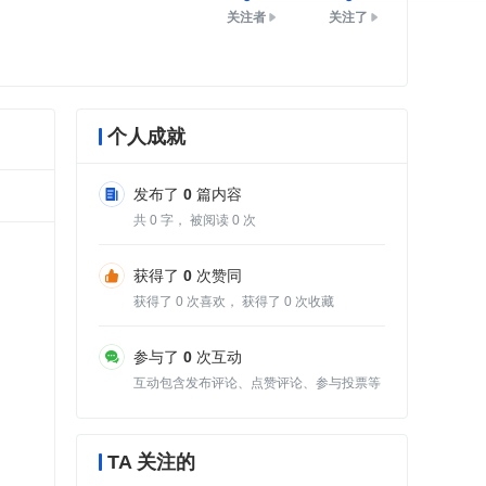
关注者
关注了
个人成就
发布了
0
篇内容
共
0
字， 被阅读
0
次
获得了
0
次赞同
获得了
0
次喜欢， 获得了
0
次收藏
参与了
0
次互动
互动包含发布评论、点赞评论、参与投票等
TA 关注的