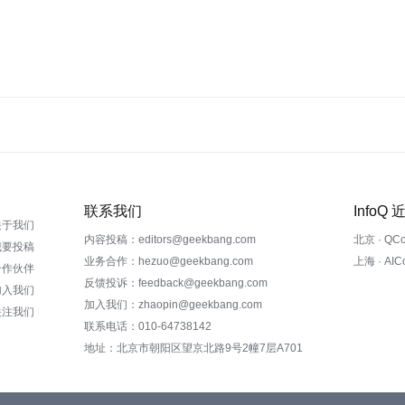
联系我们
InfoQ
关于我们
内容投稿：editors@geekbang.com
北京 · QC
我要投稿
业务合作：hezuo@geekbang.com
上海 · AI
合作伙伴
反馈投诉：feedback@geekbang.com
加入我们
加入我们：zhaopin@geekbang.com
关注我们
联系电话：010-64738142
地址：北京市朝阳区望京北路9号2幢7层A701